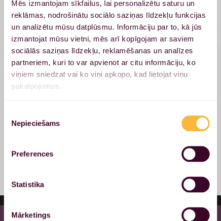
Mēs izmantojam sīkfailus, lai personalizētu saturu un
Pateicoties numura zīmju atpazīšanas sistēmai,
reklāmas, nodrošinātu sociālo saziņas līdzekļu funkcijas
laika uzskaite stāvvietā sākas automātiski.
un analizētu mūsu datplūsmu. Informāciju par to, kā jūs
Stundas maksa 3 EUR, diennakts 21 EUR. Kad esi
izmantojat mūsu vietni, mēs arī kopīgojam ar saviem
gatavs doties prom, vienkārši samaksā
sociālās saziņas līdzekļu, reklamēšanas un analīzes
izmantojot Snabb vai Mobilly lietotnes, vai
partneriem, kuri to var apvienot ar citu informāciju, ko
norēķinies maksājumu automātā, kas atrodas
viņiem sniedzat vai ko viņi apkopo, kad lietojat viņu
stāvvietā.
pakalpojumus.
Netērējiet laiku, meklējot brīvu vietu
autostāvvietā - izvēlieties slēgto pazemes
Piekrišanas
Nepieciešams
autostāvvietu un izbaudiet drošu un ērtu
izvēle
stāvēšanu.
Preferences
Baznīcas, Elizabetes un Dzirnavu ielas rajonā,
netālu no Spa centra pieejamas arī Rīgas
Satiksmes maksas autostāvvietas.
Statistika
Mārketings
Privātuma politika