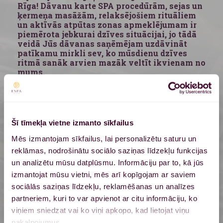
Rīga! Dāvanu karte SPA procedūrām, sejas un
ķermeņa masāžām, relaksējošiem rituāliem
un aktīvās atpūtas zonas apmeklējumam ir
piemērota jebkurai dzīves situācijai, jo tādā
veidā Jūs dāvanas saņēmējam uzdāvināt
patīkamu mirkli sev, ko mūsdienu dzīves
ritmā sanāk arvien mazāk veltīt ikvienam no
mums.
Šī tīmekļa vietne izmanto sīkfailus
Mēs izmantojam sīkfailus, lai personalizētu saturu un
reklāmas, nodrošinātu sociālo saziņas līdzekļu funkcijas
un analizētu mūsu datplūsmu. Informāciju par to, kā jūs
izmantojat mūsu vietni, mēs arī kopīgojam ar saviem
sociālās saziņas līdzekļu, reklamēšanas un analīzes
partneriem, kuri to var apvienot ar citu informāciju, ko
viņiem sniedzat vai ko viņi apkopo, kad lietojat viņu
Elektroniska dāvanu karte
pakalpojumus.