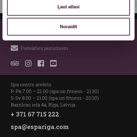
IZMANTOŠANAS NOTEIKUMI
Ļaut atlasi
Noraidīt
Privātuma politika
Biežāk uzdotie jautājumi
Pieteikties jaunumiem
Spa centrs atvērts
P-Pk 7.00 – 22.00 (spa un fitness - 21:30)
S-Sv 8.00 – 21.00 (spa un fitness - 20:30)
Baznīcas iela 4a, Rīga, Latvija
+ 371 67 715 222
spa@espariga.com