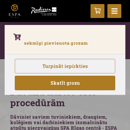
Aktīvās atpūtas zona ir slēgta līdz
sekmīgi pievienota grozam
30.septembrim renovācijas dēļ. Pieejams
Termālais komplekss.
Uzzini vairāk.
Turpināt iepirkties
SPA dāvanu kartes
Skatīt grozu
Dāvanu kartes SPA
procedūrām
Dāviniet saviem tuviniekiem, draugiem,
kolēģiem vai darbiniekiem izsmalcinātu
atpūtu pieczvaigžņu SPA Rīgas centrā - ESPA