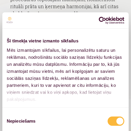
rituāli prāta un ķermeņa harmonijai, kā arī citas
ekskluzīvas ķermeņa procedūras.
Ņemot vērā Latvijas klimatu un laikapstākļus,
ESPA ir izstrādājusi arī īpašas procedūras, kuras
iespējams baudīt tikai ESPA Rīga SPA centrā. SPA
Šī tīmekļa vietne izmanto sīkfailus
procedūras ir veidotas atbilstoši
Mēs izmantojam sīkfailus, lai personalizētu saturu un
starptautiskajiem ESPA standartiem, apvienojot
reklāmas, nodrošinātu sociālo saziņas līdzekļu funkcijas
gan senās, gan mūsdienu dziedniecības un
un analizētu mūsu datplūsmu. Informāciju par to, kā jūs
relaksācijas tehnikas un zināšanas.
izmantojat mūsu vietni, mēs arī kopīgojam ar saviem
sociālās saziņas līdzekļu, reklamēšanas un analīzes
Iepazīstieties ar mūsu SPA procedūru cenām,
partneriem, kuri to var apvienot ar citu informāciju, ko
lejuplādējot ESPA Rīga brošūru!
viņiem sniedzat vai ko viņi apkopo, kad lietojat viņu
Lejupielādēt ESPA Rīga brošūru.
pakalpojumus.
Iesakām uz sejas un ķermeņa procedūrām
Piekrišanas
ierasties 60 minūtes pirms rezervētā laika, lai
Nepieciešams
izvēle
izbaudītu pilnvērtīgu atpūtu un izsmalcinātu
relaksāciju, ko piedāvājam mūsu Termālajā