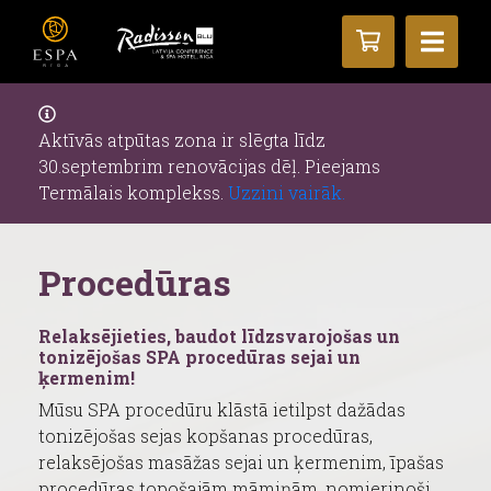
Aktīvās atpūtas zona ir slēgta līdz
30.septembrim renovācijas dēļ. Pieejams
Termālais komplekss.
Uzzini vairāk.
Procedūras
Relaksējieties, baudot līdzsvarojošas un
tonizējošas SPA procedūras sejai un
ķermenim!
Mūsu SPA procedūru klāstā ietilpst dažādas
tonizējošas sejas kopšanas procedūras,
relaksējošas masāžas sejai un ķermenim, īpašas
procedūras topošajām māmiņām, nomierinoši