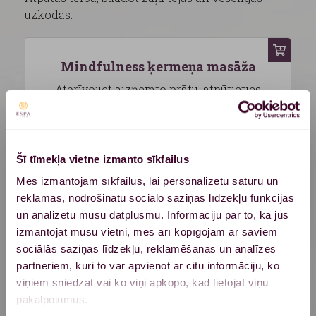
uzkodas.
Mindfulness ķermeņa masāža
Atbrīvojiet aizņemto prātu, atpūtieties
no ikdienas steigas un sajūtiet sevī
pozitīvu enerģiju!
uzzināt vairāk
Šī tīmekļa vietne izmanto sīkfailus
€ 135,00
Mēs izmantojam sīkfailus, lai personalizētu saturu un
reklāmas, nodrošinātu sociālo saziņas līdzekļu funkcijas
1 h 20 min
un analizētu mūsu datplūsmu. Informāciju par to, kā jūs
izmantojat mūsu vietni, mēs arī kopīgojam ar saviem
sociālās saziņas līdzekļu, reklamēšanas un analīzes
partneriem, kuri to var apvienot ar citu informāciju, ko
Aromterapijas masāža
viņiem sniedzat vai ko viņi apkopo, kad lietojat viņu
Vispārēja un dziļi relaksējoša ķermeņa
pakalpojumus.
masāža, izmantojot ēteriskās eļļas, kas