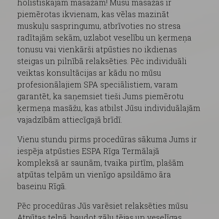
holistiskajām masāžām! Mūsu masāžas ir
piemērotas ikvienam, kas vēlas mazināt
muskuļu saspringumu, atbrīvoties no stresa
radītajām sekām, uzlabot veselību un ķermeņa
tonusu vai vienkārši atpūsties no ikdienas
steigas un pilnībā relaksēties. Pēc individuāli
veiktas konsultācijas ar kādu no mūsu
profesionālajiem SPA speciālistiem, varam
garantēt, ka saņemsiet tieši Jums piemērotu
ķermeņa masāžu, kas atbilst Jūsu individuālajām
vajadzībām attiecīgajā brīdī.
Vienu stundu pirms procedūras sākuma Jums ir
iespēja atpūsties ESPA Rīga Termālajā
kompleksā ar saunām, tvaika pirtīm, plašām
atpūtas telpām un vienīgo apsildāmo āra
baseinu Rīgā.
Pēc procedūras Jūs varēsiet relaksēties mūsu
Atpūtas telpā, baudot zāļu tējas un veselīgas