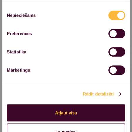
tiek individuāli piemeklētas atbilstoši
Piekrišanas
Jūsu vēlmēm konkrētajā brīdī. 80 minūšu
Nepieciešams
izvēle
masāžas laikā piedāvājam izbaudīt arī
relaksējošu galvas masāžu.
Preferences
uzzināt vairāk
€ 110,00
Statistika
€ 130,00
50 min
1 h 20 min
Mārketings
Atjaunojoša masāža
Rādīt detalizēti
Šī masāža ir īpaši izstrādāta
saspringuma mazināšanai visās
Atļaut visu
ķermeņa zonās un muskuļu
atslābināšanai
Ļaut atlasi