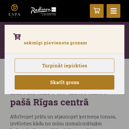
Aktīvās atpūtas zona ir slēgta līdz
sekmīgi pievienota grozam
30.septembrim renovācijas dēļ. Pieejams
Termālais komplekss.
Uzzini vairāk.
Turpināt iepirkties
ESPA masāžas
Skatīt grozu
Ekskluzīvas masāžas
pašā Rīgas centrā
Atbrīvojiet prātu un atjaunojiet ķermeņa tonusu,
izvēloties kādu no mūsu izsmalcinātajām